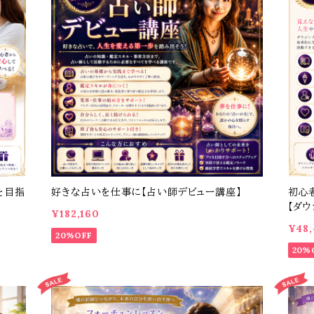
を目指
好きな占いを仕事に【占い師デビュー講座】
初心
【ダ
¥182,160
¥48
20%OFF
20%