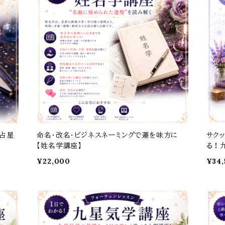
洋占星
命名・改名・ビジネスネーミングで運を味方に
サク
【姓名学講座】
る！
¥22,000
¥34