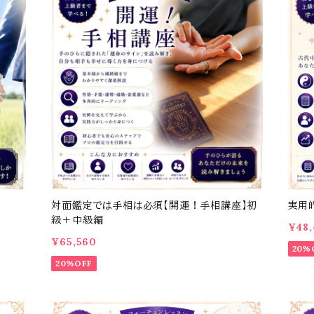
対面鑑定では手相は必須【開運！手相講座】初
実用
級＋中級編
¥48
¥65,560
20%
20%OFF