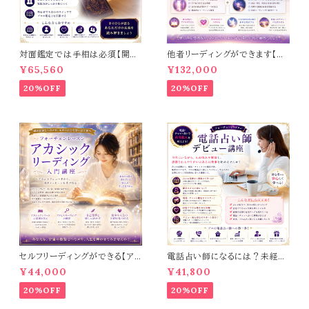
対面鑑定では手相は必須【開
他者リーディングができます【ア
運！手相講座】初級＋中級編
カシックリーディング入門＋基礎
¥65,560
¥132,000
講座】DVD3枚プレゼント中！
20%OFF
20%OFF
セルフリーディングができる【ア
電話占い師になるには？未経験
カシックリーディング入門講座】
からプロを目指せる【電話占い
¥44,000
¥41,800
師デビュー講座】
20%OFF
20%OFF