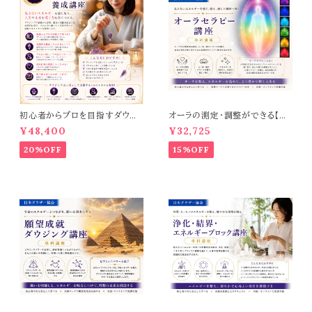
初心者からプロを目指すダウジ
オーラの測定・調整ができる【オ
ング占い講座【ダウジング占い師
ーラセラピーコース】
¥48,400
¥32,725
養成講座】
20%OFF
15%OFF