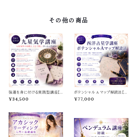
その他の商品
強運を身に付ける実践型講座【1
ポテンシャル A マップ解読法【西
日でわかる！九星気学講座】
洋占星学講座】応用編
¥34,500
¥77,000