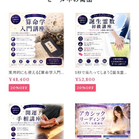
実用的にも使える【算命学入門
5秒で当たってしまう【誕生霊数
講座】
初級講座】
¥48,400
¥52,800
20%OFF
20%OFF