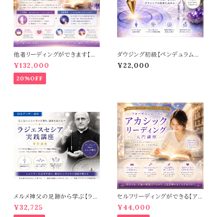
他者リーディングができます【ア
ダウジング初級【ペンデュラム講
カシックリーディング入門＋基礎
座】
¥132,000
¥22,000
講座】DVD3枚プレゼント中！
20%OFF
メルメ神父の足跡から学ぶ【ラジ
セルフリーディングができる【ア
エスセシア実践コース】
カシックリーディング入門講座】
¥32,725
¥44,000