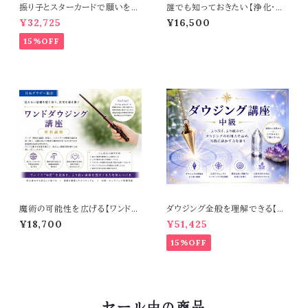
振り子とスターカードで願いを叶
誰でも知っておきたい【浄化・結
える【願望成就ダウジングコー
界・エネルギーブロック講座】
¥32,725
¥16,500
ス】
15%OFF
魔術の可能性を広げる【ワンドダ
ダウジング全般を理解できる【ダ
ウジング講座】
ウジングコース】
¥18,700
¥51,425
15%OFF
セール中の商品