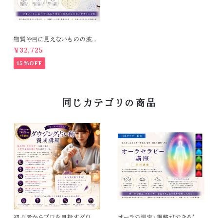
物質や目に見えないものの波動
を図形で読み解く【ジオメトリー
¥32,725
コース】
15%OFF
同じカテゴリの商品
初心者からプロを目指すダウジ
オーラの測定・調整ができる【オ