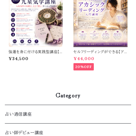
強運を身に付ける実践型講座【1
セルフリーディングができる【ア
日でわかる！九星気学講座】
カシックリーディング入門講座】
¥34,500
¥44,000
20%OFF
Category
占い通信講座
占い師デビュー講座