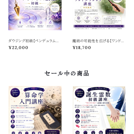
ダウジング初級【ペンデュラム講
魔術の可能性を広げる【ワンドダ
座】
ウジング講座】
¥22,000
¥18,700
セール中の商品