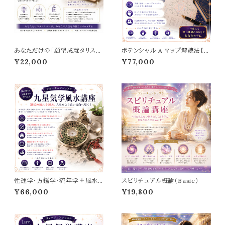
あなただけの「願望成就タリスマ
ポテンシャル A マップ解読法【西
ン」を作る【Myタリスマン講座】
洋占星学講座】応用編
¥22,000
¥77,000
性運学・方鑑学・流年学＋風水
スピリチュアル概論（Basic）
【中級レベルまで学べる！九星
¥66,000
¥19,800
気学風水講座】