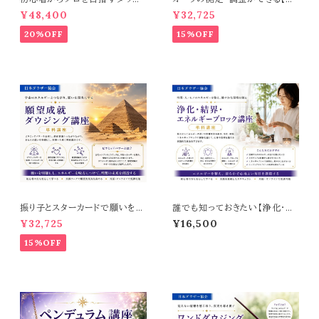
ング占い講座【ダウジング占い師
ーラセラピーコース】
¥48,400
¥32,725
養成講座】
20%OFF
15%OFF
振り子とスターカードで願いを叶
誰でも知っておきたい【浄化・結
える【願望成就ダウジングコー
界・エネルギーブロック講座】
¥32,725
¥16,500
ス】
15%OFF