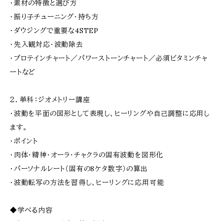
・素材の特徴と選び方
・振り子チューニング・持ち方
・ダウジングで重要な4STEP
・先入観対応・波動除去
・プロテインチャート／パワーストーンチャート／必須ビタミンチャ
ートなど
２．単科：ジオメトリー講座
・波動を平面の図形として表現し、ヒーリングや自己調整に応用し
ます。
・ポイント
・肉体・精神・オーラ・チャクラの固有波動を図形化
・パーソナルレート（固有の8ケタ数字）の算出
・波動転写の方法を習得し、ヒーリングに応用可能
◆学べる内容