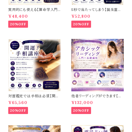
実用的にも使える【算命学入門
5秒で当たってしまう【誕生霊数
講座】
初級講座】
¥48,400
¥52,800
20%OFF
20%OFF
対面鑑定では手相は必須【開
他者リーディングができます【ア
運！手相講座】初級＋中級編
カシックリーディング入門＋基礎
¥65,560
¥132,000
講座】DVD3枚プレゼント中！
20%OFF
20%OFF