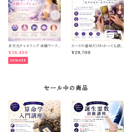
多次元チャネリング 体験ワーク
カードの意味だけわかっても読
ショップ
めないんです【タロット占い講
¥26,400
¥29,700
座】
20%OFF
セール中の商品