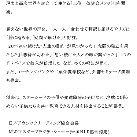
現実と高次世界を統合して生きる『三位一体統合メソッド』を開
発。
見えない世界の声を、一人一人に合わせて翻訳し届けるやり方は
「腑に落ちる」「疑問が解けた」と好評。
「20年迷い続けた“人生の目的”が見つかった」「念願の独立を果
たした」「悪縁が切れた」「想い続けた人との縁が繋がった」「１つの
アドバイスで収入が倍増した」など、多くの報告が届く。
また、コーチングバンクや二葉栄養学校など、外部セミナーの実績
も豊富。
将来は、スターシードの子供や発達障害の子供など、地球に馴染
めない子供たちを共に教育できる人材を排出することが目標。
・日本アカシックリーディング協会会長
・NLPマスタープラクティショナー(米国NLP協会認定)