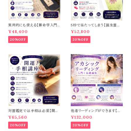
実用的にも使える【算命学入門
5秒で当たってしまう【誕生霊数
講座】
初級講座】
¥48,400
¥52,800
20%OFF
20%OFF
対面鑑定では手相は必須【開
他者リーディングができます【ア
運！手相講座】初級＋中級編
カシックリーディング入門＋基礎
¥65,560
¥132,000
講座】DVD3枚プレゼント中！
20%OFF
20%OFF