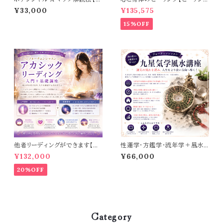
洋占星学講座】基本編
ダウザー養成コース】
¥33,000
¥135,575
15%OFF
他者リーディングができます【ア
性運学・方鑑学・流年学＋風水
カシックリーディング入門＋基礎
【中級レベルまで学べる！九星
¥132,000
¥66,000
講座】DVD3枚プレゼント中！
気学風水講座】
20%OFF
Category