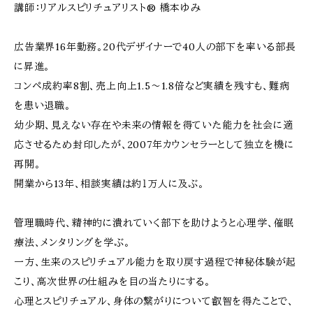
講師：リアルスピリチュアリスト® 橋本ゆみ
広告業界16年勤務。20代デザイナーで40人の部下を率いる部長
に昇進。
コンペ成約率8割、売上向上1.5～1.8倍など実績を残すも、難病
を患い退職。
幼少期、見えない存在や未来の情報を得ていた能力を社会に適
応させるため封印したが、2007年カウンセラーとして独立を機に
再開。
開業から13年、相談実績は約１万人に及ぶ。
管理職時代、精神的に潰れていく部下を助けようと心理学、催眠
療法、メンタリングを学ぶ。
一方、生来のスピリチュアル能力を取り戻す過程で神秘体験が起
こり、高次世界の仕組みを目の当たりにする。
心理とスピリチュアル、身体の繋がりについて叡智を得たことで、