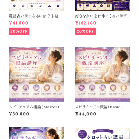
電話占い師になるには？未経験
好きな占いを仕事に【占い師デ
からプロを目指せる【電話占い
ビュー講座】
¥41,800
¥182,160
師デビュー講座】
20%OFF
20%OFF
スピリチュアル概論（Master）
スピリチュアル概論（Basic + M
aster）
¥30,800
¥44,000