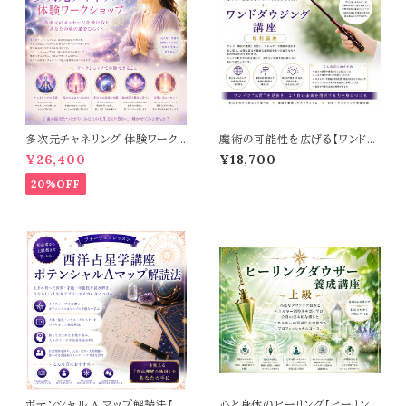
多次元チャネリング 体験ワーク
魔術の可能性を広げる【ワンドダ
ショップ
ウジング講座】
¥26,400
¥18,700
20%OFF
ポテンシャル A マップ解読法【西
心と身体のヒーリング【ヒーリング